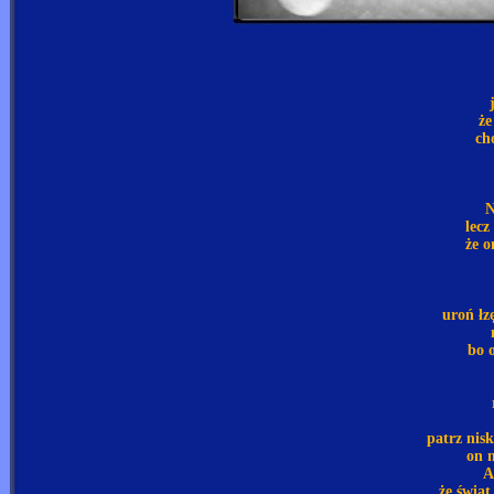
że
ch
N
lecz
że o
uroń łzę
bo o
patrz nis
on m
A
że świa