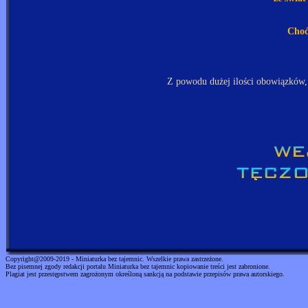
Choć
Z powodu dużej ilości obowiązków,
Copyright@2009-2019 - Miniaturka bez tajemnic. Wszelkie prawa zastrzeżone.
Bez pisemnej zgody redakcji portalu Miniaturka bez tajemnic kopiowanie treści jest zabronione.
Plagiat jest przestępstwem zagrożonym określoną sankcją na podstawie przepisów prawa autorskiego.